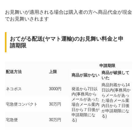
お見舞いが適用される場合は購入者の方へ商品代金が現金
でお見舞いされます
おてがる配送(ヤマト運輸)のお見舞い料金と申
請期限
申請期限
配送方法
上限
商品が破損して
商品が届かない
いた
商品到着から14
ネコポス
3000円
発送から7日以
日以内(事務局か
内(事務局から
らメールがあっ
メールがあった
た場合メール案
宅急便コンパクト
30万円
場合メール案内
内日から７日後
日から７日後が
が申請期限にな
申請期限にな
る)
宅急便
30万円
る)