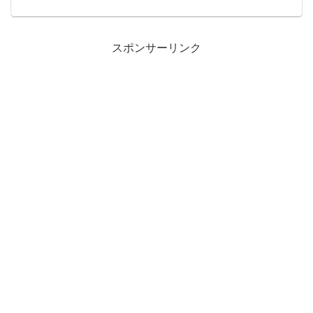
カリ便とは！メルカリ便の主な特徴料金
が安い(全国一律料金)商品代とその利益ま
で補償追跡補償もアプリでみれる匿名配
送できる宛名書き不要...
スポンサーリンク