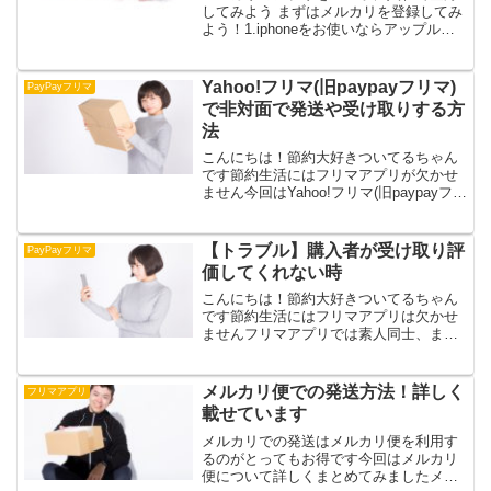
してみよう まずはメルカリを登録してみ
よう！1.iphoneをお使いならアップルス
トアからメルカリを検索します2.入手ボ
タンをタッチしてアプリをダウンロード
します3.メルカリアプリを開き登録を選
Yahoo!フリマ(旧paypayフリマ)
PayPayフリマ
択 Fac...
で非対面で発送や受け取りする方
法
こんにちは！節約大好きついてるちゃん
です節約生活にはフリマアプリが欠かせ
ません今回はYahoo!フリマ(旧paypayフリ
マ)で非対面で荷物を発送したり受け取っ
たりした経験を紹介します非対面での受
け取りや発送についてはYahoo!フリマヘ
【トラブル】購入者が受け取り評
PayPayフリマ
ル...
価してくれない時
こんにちは！節約大好きついてるちゃん
です節約生活にはフリマアプリは欠かせ
ませんフリマアプリでは素人同士、また
知らない人同士で取引するのでトラブル
が起こることもあります1000回以上フリ
マアプリで取引してきましたが大きなト
メルカリ便での発送方法！詳しく
フリマアプリ
ラブルはあまりありま...
載せています
メルカリでの発送はメルカリ便を利用す
るのがとってもお得です今回はメルカリ
便について詳しくまとめてみましたメル