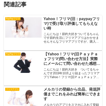
関連記事
Yahoo！フリマ(旧：paypayフリ
PayPayフリマ
マ)で受け取り評価してもらえな
い時
こんにちは！節約大好きついてるちゃん
です節約生活にフリマアプリはかかせま
せんそんなフリマアプリですが、購入者
がなかなか受け取り評価してくれずに悩
んでしまうことありますよね今回は
Yahoo！フリマ(旧：paypayフリマ)で受け
【Yahoo！フリマ(旧ＰａｙＰａ
PayPayフリマ
取り評価しても...
ｙフリマ)問い合わせ方法】実際
にメールにて問い合わせた感想も
のせています
こんにちは！節約大好き ついてるちゃ
んです2019年10月より始まったフリマア
プリYahoo！フリマ(旧ＰａｙＰａｙフリ
マ)。メルカリやラクマに比べて比較的新
しいフリマアプリです使いなれているメ
ルカリやラクマ若干違っていることもあ
メルカリの登録から出品、発送評
フリマアプリ
り、戸惑っ...
価までこれをみれば簡単にできま
す
メルカリのアプリをスマホに入れて登録