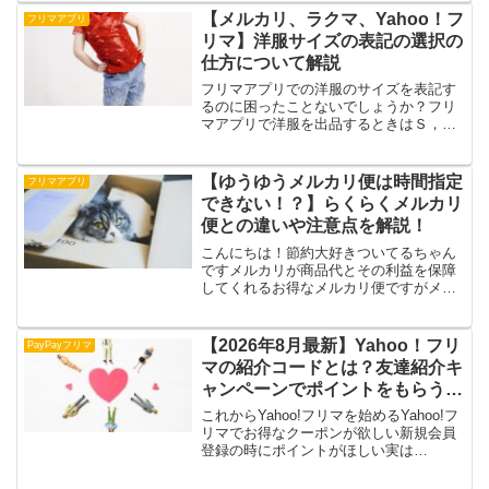
っていますこちらのヘルプも参考に
【メルカリ、ラクマ、Yahoo！フ
フリマアプリ
Yahoo！フリマで起こ...
リマ】洋服サイズの表記の選択の
仕方について解説
フリマアプリでの洋服のサイズを表記す
るのに困ったことないでしょうか？フリ
マアプリで洋服を出品するときはＳ，
Ｍ，Ｌなどの洋服のサイズを選択しなけ
ればなりません38.40とか7.9.11とか0.1.2
とかと書かれている洋服はＳ、Ｍ，Ｌど
【ゆうゆうメルカリ便は時間指定
フリマアプリ
れを選択...
できない！？】らくらくメルカリ
便との違いや注意点を解説！
こんにちは！節約大好きついてるちゃん
ですメルカリが商品代とその利益を保障
してくれるお得なメルカリ便ですがメル
カリ便にはヤマト運輸が配送するらくら
くメルカリ便と日本郵便が配送するゆう
ゆうメルカリ便があります補償内容など
【2026年8月最新】Yahoo！フリ
PayPayフリマ
ほとんど似ているのですが...
マの紹介コードとは？友達紹介キ
ャンペーンでポイントをもらう方
法を紹介
これからYahoo!フリマを始めるYahoo!フ
リマでお得なクーポンが欲しい新規会員
登録の時にポイントがほしい実は
Yahoo！フリマを始める前に友達から紹
介してもらうと紹介された人もする人も