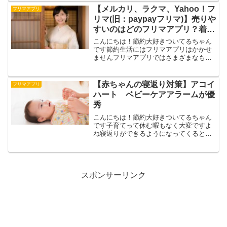
ポイントがもらえることがあります。こ
【メルカリ、ラクマ、Yahoo！フ
フリマアプリ
のキャンペーン...
リマ(旧：paypayフリマ)】売りや
すいのはどのフリマアプリ？着物
の売り方を徹底解説
こんにちは！節約大好きついてるちゃん
です節約生活にはフリマアプリはかかせ
ませんフリマアプリではさまざまなもの
が売れますがフリマアプリで売る時に注
意する品物もあります。その一つが着物
です出品や梱包方法を間違えるとクレー
【赤ちゃんの寝返り対策】アコイ
フリマアプリ
ムになる可能性が高いです...
ハート ベビーケアアラームが優
秀
こんにちは！節約大好きついてるちゃん
です子育てって休む暇もなく大変ですよ
ね寝返りができるようになってくると窒
息などにも注意しないといけないのでさ
らに大変になります我が子も寝返りが激
しくなり夜間もうつ伏せのまま寝てしま
うことが多く寝返り防止グ...
スポンサーリンク