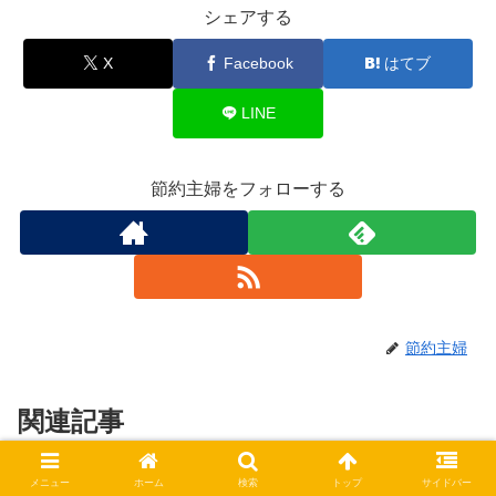
シェアする
X
Facebook
はてブ
LINE
節約主婦をフォローする
節約主婦
関連記事
メニュー
ホーム
検索
トップ
サイドバー
フリマアプリで高値で売れやすく
フリマ共通