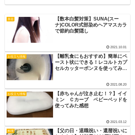
【数本白髪対策】SUNA(スー
美容
ナ)COLOR式部染めヘアマスカラ
で節約白髪隠し
2021.10.01
【離乳食にもおすすめ】簡単にペ
お役立ち情報
ースト状にできる！レコルトカプ
セルカッターボンヌを使ってみた
感想
2021.08.20
【赤ちゃんが泣き止む！？】イイ
お役立ち情報
ミン Ｃカーブ ベビーベッドを
使ってみた感想
2021.03.12
【父の日・退職祝い・還暦祝いに
料理