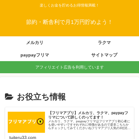
楽しくお金を貯めるお得情報満載！
節約・断舎利で月1万円貯めよう！
メルカリ
ラクマ
paypayフリマ
サイトマップ
アフィリエイト広告を利用しています
お役立ち情報
【フリマアプリ】メルカリ、ラクマ、paypayフ
リマについて詳しくのってます！
メルカリ、ラクマ、paypayフリマはフリマアプリ初心者に
も使いやすいですそれぞれに特徴があるので是非こちらか
らチェックしてみてくださいねフリマアプリ人気の3社比較
登録者数、知名度Ｎｏ．1メルカリについての使い方はこち
らメルカリについて詳し…
tuiteru33.com